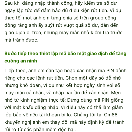
Sau khi đăng nhập thành công, hãy kiểm tra số dư
ngay lập tức để đảm bảo đủ điều kiện rút tiền. Ví dụ
thực tế, một anh em từng chia sẻ trên group cộng
đồng rằng anh ấy suýt rút vượt quá số dư, dẫn đến
giao dịch bị treo, nhưng may mắn nhờ kiểm tra trước
mà tránh được.
Bước tiếp theo thiết lập mã bảo mật giao dịch để tăng
cường an ninh
Tiếp theo, anh em cần tạo hoặc xác nhận mã PIN dành
riêng cho các lệnh rút tiền. Chọn một dãy số dễ nhớ
nhưng khó đoán, ví dụ như kết hợp ngày sinh với số
may mắn cá nhân, và nhập hai lần để xác nhận. Mẹo
nhỏ từ kinh nghiệm thực tế: Đừng dùng mã PIN giống
với mật khẩu đăng nhập, vì điều này có thể làm giảm
lớp bảo vệ nếu tài khoản bị lộ. Chúng tôi tại Cm88
khuyến nghị anh em thay đổi mã này định kỳ để tránh
rủi ro từ các phần mềm độc hại.