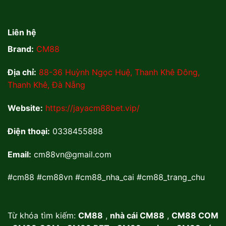
Liên hệ
Brand:
CM88
Địa chỉ:
88-36 Huỳnh Ngọc Huệ, Thanh Khê Đông,
Thanh Khê, Đà Nẵng
Website:
https://jayacm88bet.vip/
Điện thoại:
0338455888
Email:
cm88vn@gmail.com
#cm88 #cm88vn #cm88_nha_cai #cm88_trang_chu
Từ khóa tìm kiếm:
CM88
,
nhà cái CM88
,
CM88 COM