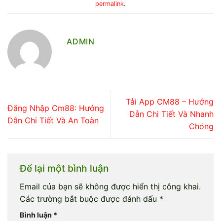
permalink
.
ADMIN
Tải App CM88 – Hướng
Đăng Nhập Cm88: Hướng
Dẫn Chi Tiết Và Nhanh
Dẫn Chi Tiết Và An Toàn
Chóng
Để lại một bình luận
Email của bạn sẽ không được hiển thị công khai.
Các trường bắt buộc được đánh dấu
*
Bình luận
*