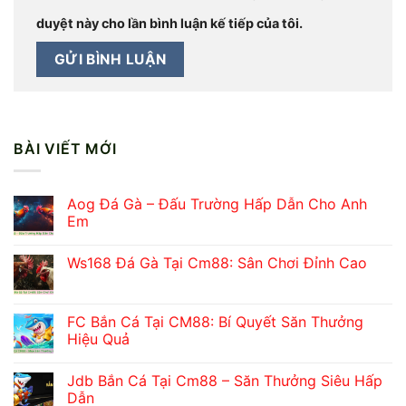
duyệt này cho lần bình luận kế tiếp của tôi.
BÀI VIẾT MỚI
Aog Đá Gà – Đấu Trường Hấp Dẫn Cho Anh
Em
Ws168 Đá Gà Tại Cm88: Sân Chơi Đỉnh Cao
FC Bắn Cá Tại CM88: Bí Quyết Săn Thưởng
Hiệu Quả
Jdb Bắn Cá Tại Cm88 – Săn Thưởng Siêu Hấp
Dẫn