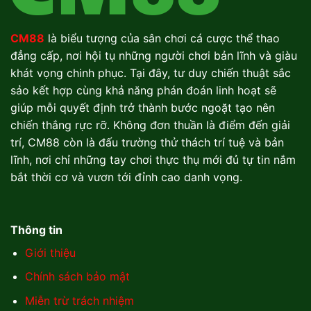
CM88
là biểu tượng của sân chơi cá cược thể thao
đẳng cấp, nơi hội tụ những người chơi bản lĩnh và giàu
khát vọng chinh phục. Tại đây, tư duy chiến thuật sắc
sảo kết hợp cùng khả năng phán đoán linh hoạt sẽ
giúp mỗi quyết định trở thành bước ngoặt tạo nên
chiến thắng rực rỡ. Không đơn thuần là điểm đến giải
trí, CM88 còn là đấu trường thử thách trí tuệ và bản
lĩnh, nơi chỉ những tay chơi thực thụ mới đủ tự tin nắm
bắt thời cơ và vươn tới đỉnh cao danh vọng.
Thông tin
Giới thiệu
Chính sách bảo mật
Miễn trừ trách nhiệm