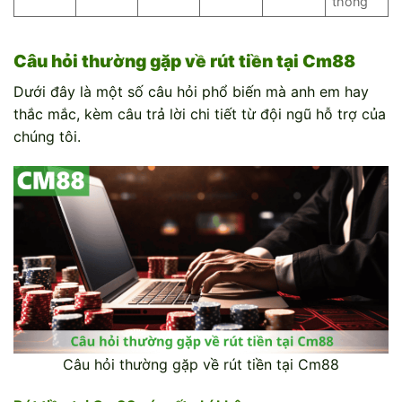
thống
Câu hỏi thường gặp về rút tiền tại Cm88
Dưới đây là một số câu hỏi phổ biến mà anh em hay
thắc mắc, kèm câu trả lời chi tiết từ đội ngũ hỗ trợ của
chúng tôi.
Câu hỏi thường gặp về rút tiền tại Cm88