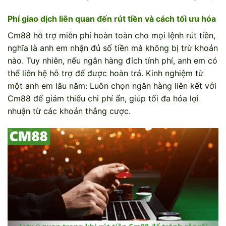
Phí giao dịch liên quan đến rút tiền và cách tối ưu hóa
Cm88 hỗ trợ miễn phí hoàn toàn cho mọi lệnh rút tiền,
nghĩa là anh em nhận đủ số tiền mà không bị trừ khoản
nào. Tuy nhiên, nếu ngân hàng đích tính phí, anh em có
thể liên hệ hỗ trợ để được hoàn trả. Kinh nghiệm từ
một anh em lâu năm: Luôn chọn ngân hàng liên kết với
Cm88 để giảm thiểu chi phí ẩn, giúp tối đa hóa lợi
nhuận từ các khoản thắng cược.