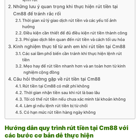
Những lưu ý quan trọng khi thực hiện rút tiền tại
Cm88 để tránh rắc rối
Thời gian xử lý giao dịch rút tiền và các yếu tố ảnh
hưởng
Điều kiện cần thiết để đủ điều kiện rút tiền thành công
Phí giao dịch liên quan đến rút tiền và cách tối ưu hóa
Kinh nghiệm thực tế từ anh em khi rút tiền tại Cm88
Các sai lầm phổ biến cần tránh khi thực hiện lệnh rút
tiền
Mẹo hay để rút tiền nhanh hơn và an toàn hơn từ kinh
nghiệm cộng đồng
Câu hỏi thường gặp về rút tiền tại Cm88
Rút tiền tại Cm88 có mất phí không
Thời gian nhận tiền sau khi rút là bao lâu
Tôi có thể rút tiền nếu chưa xác minh tài khoản không
Làm gì nếu lệnh rút tiền bị từ chối
Có hạn mức rút tiền hàng ngày không
Hướng dẫn quy trình rút tiền tại Cm88 với
các bước cơ bản dễ thực hiện