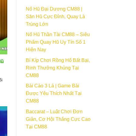
Nổ Hũ Đại Dương CM88 |
Săn Hũ Cực Đỉnh, Quay Là
Trúng Lớn
Nổ Hũ Thần Tài CM88 – Siêu
Phẩm Quay Hũ Uy Tín Số 1
Hiện Nay
Bí Kíp Chơi Rồng Hổ Bất Bại,
Hũ
Rinh Thưởng Khủng Tại
CM88
ổi
Bài Cào 3 Lá | Game Bài
Được Yêu Thích Nhất Tại
CM88
Baccarat – Luật Chơi Đơn
Giản, Cơ Hội Thắng Cực Cao
Tại CM88