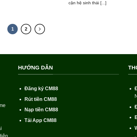
cận hệ sinh thái [...]
1
2
HƯỚNG DẪN
TH
Đăng ký CM88
Đ
N
Rút tiền CM88
ame
Đ
Nạp tiền CM88
E
Tải App CM88
i
diện