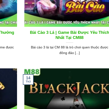
 Thưởng
Bài Cào 3 Lá | Game Bài Được Yêu Thíc
Nhất Tại CM88
game được
Bài cào 3 lá tại CM 88 là trò chơi quen thuộc được
đông đảo [...]
14
Th3