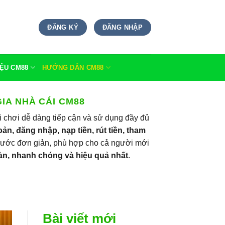
ĐĂNG KÝ
ĐĂNG NHẬP
IỆU CM88
HƯỚNG DẪN CM88
GIA NHÀ CÁI CM88
chơi dễ dàng tiếp cận và sử dụng đầy đủ
oản, đăng nhập, nạp tiền, rút tiền, tham
g bước đơn giản, phù hợp cho cả người mới
àn, nhanh chóng và hiệu quả nhất
.
Bài viết mới