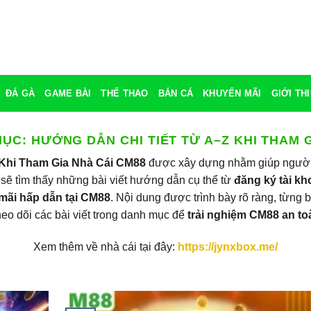
ĐÁ GÀ
GAME BÀI
THỂ THAO
BẮN CÁ
KHUYẾN MÃI
GIỚI TH
MỤC:
HƯỚNG DẪN CHI TIẾT TỪ A–Z KHI THAM 
Khi Tham Gia Nhà Cái CM88
được xây dựng nhằm giúp người 
n sẽ tìm thấy những bài viết hướng dẫn cụ thể từ
đăng ký tài kh
mãi hấp dẫn tại CM88
. Nội dung được trình bày rõ ràng, từn
heo dõi các bài viết trong danh mục để
trải nghiệm CM88 an to
Xem thêm về nhà cái tại đây:
https://jynxbox.me/