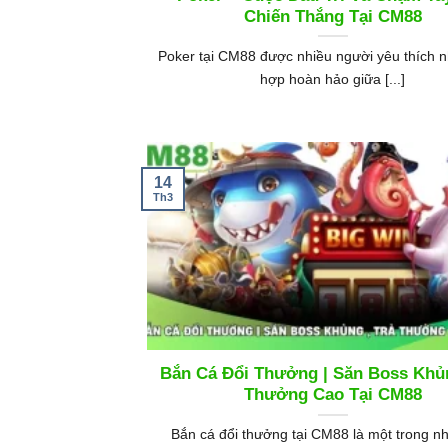
Chiến Thắng Tại CM88
Poker tại CM88 được nhiều người yêu thích n
hợp hoàn hảo giữa [...]
14
Th3
Bắn Cá Đổi Thưởng | Săn Boss Khủn
Thưởng Cao Tại CM88
Bắn cá đổi thưởng tại CM88 là một trong n