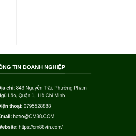
ÔNG TIN DOANH NGHIỆP
ịa chỉ:
843 Nguyễn Trãi, Phường Phạm
gũ Lão, Quận 1, Hồ Chí Minh
iện thoại:
0795528888
mail:
hotro@CM88.COM
Website:
h
ttps://cm88vin.com/