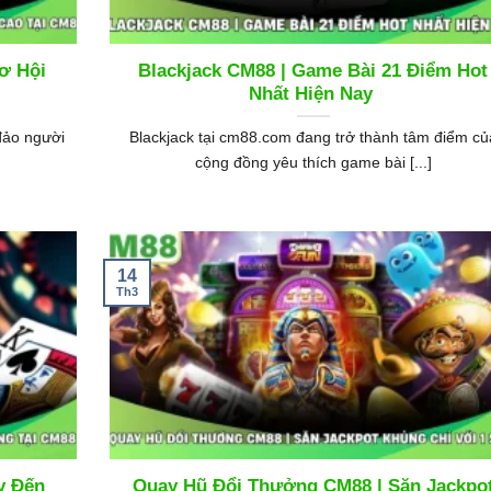
ơ Hội
Blackjack CM88 | Game Bài 21 Điểm Hot
Nhất Hiện Nay
đảo người
Blackjack tại cm88.com đang trở thành tâm điểm củ
cộng đồng yêu thích game bài [...]
14
Th3
y Đến
Quay Hũ Đổi Thưởng CM88 | Săn Jackpo