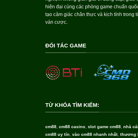
hiện đại cùng các phòng game chuẩn quốc
tạo cảm giác chân thực và kịch tính trong 
ván cược.
ĐỐI TÁC GAME
TỪ KHÓA TÌM KIẾM:
cm88
,
cm88 casino
,
slot game cm88
,
nhà cá
cm88 uy tín
,
vào cm88 nhanh nhất
,
thương 