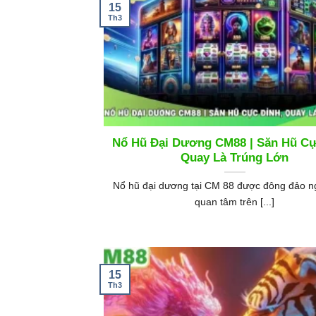
15
Th3
Nổ Hũ Đại Dương CM88 | Săn Hũ Cự
Quay Là Trúng Lớn
Nổ hũ đại dương tại CM 88 được đông đảo n
quan tâm trên [...]
15
Th3