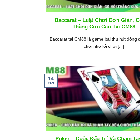
Baccarat – Luật Chơi Đơn Giản, C
Thắng Cực Cao Tại CM88
Baccarat tại CM88 là game bài thu hút đông 
chơi nhờ lối chơi [...]
14
Th3
Poker – Cuộc Đấu Trí Và Chạm Ta