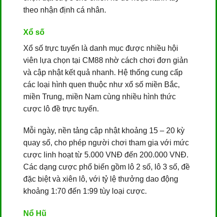
theo nhận định cá nhân.
Xổ số
Xổ số trực tuyến là danh mục được nhiều hội
viên lựa chọn tại CM88 nhờ cách chơi đơn giản
và cập nhật kết quả nhanh. Hệ thống cung cấp
các loại hình quen thuộc như xổ số miền Bắc,
miền Trung, miền Nam cùng nhiều hình thức
cược lô đề trực tuyến.
Mỗi ngày, nền tảng cập nhật khoảng 15 – 20 kỳ
quay số, cho phép người chơi tham gia với mức
cược linh hoạt từ 5.000 VNĐ đến 200.000 VNĐ.
Các dạng cược phổ biến gồm lô 2 số, lô 3 số, đề
đặc biệt và xiên lô, với tỷ lệ thưởng dao động
khoảng 1:70 đến 1:99 tùy loại cược.
Nổ Hũ