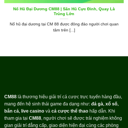
Nổ Hũ Đại Dương CM88 | Săn Hũ Cực Đỉnh, Quay Là
Trúng Lớn
Nổ hũ đại dương tại CM 88 được đông đảo người chơi quan
tâm trên [...]
CM88
là thương hiệu giải trí cá cược trực tuyến hàng đầu,
mang đến hệ sinh thái game đa dạng như:
đá gà, xổ số,
bắn cá, live casino
và
cá cược thể thao
hấp dẫn. Khi
tham gia tại
CM88
, người chơi sẽ được trải nghiệm không
gian giải trí đẳng cấp, giao diện hiện đại cùng các phòng