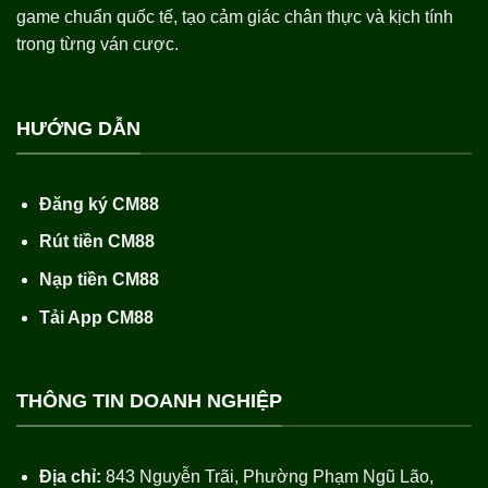
game chuẩn quốc tế, tạo cảm giác chân thực và kịch tính
trong từng ván cược.
HƯỚNG DẪN
Đăng ký CM88
Rút tiền CM88
Nạp tiền CM88
Tải App CM88
THÔNG TIN DOANH NGHIỆP
Địa chỉ:
843 Nguyễn Trãi, Phường Phạm Ngũ Lão,