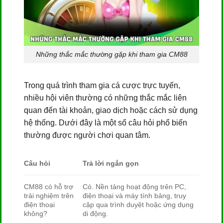
Những thắc mắc thường gặp khi tham gia CM88
Trong quá trình tham gia cá cược trực tuyến,
nhiều hội viên thường có những thắc mắc liên
quan đến tài khoản, giao dịch hoặc cách sử dụng
hệ thống. Dưới đây là một số câu hỏi phổ biến
thường được người chơi quan tâm.
Câu hỏi
Trả lời ngắn gọn
CM88 có hỗ trợ
Có. Nền tảng hoạt động trên PC,
trải nghiệm trên
điện thoại và máy tính bảng, truy
điện thoại
cập qua trình duyệt hoặc ứng dụng
không?
di động.