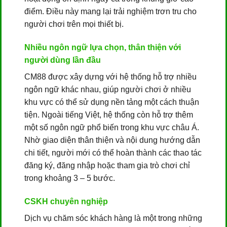
điểm. Điều này mang lại trải nghiệm trơn tru cho
người chơi trên mọi thiết bị.
Nhiều ngôn ngữ lựa chọn, thân thiện với
người dùng lần đầu
CM88 được xây dựng với hệ thống hỗ trợ nhiều
ngôn ngữ khác nhau, giúp người chơi ở nhiều
khu vực có thể sử dụng nền tảng một cách thuận
tiện. Ngoài tiếng Việt, hệ thống còn hỗ trợ thêm
một số ngôn ngữ phổ biến trong khu vực châu Á.
Nhờ giao diện thân thiện và nội dung hướng dẫn
chi tiết, người mới có thể hoàn thành các thao tác
đăng ký, đăng nhập hoặc tham gia trò chơi chỉ
trong khoảng 3 – 5 bước.
CSKH chuyên nghiệp
Dịch vụ chăm sóc khách hàng là một trong những