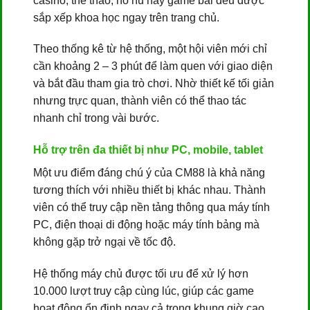
casino, thể thao, nổ hũ hay game bài đều được
sắp xếp khoa học ngay trên trang chủ.
Theo thống kê từ hệ thống, một hội viên mới chỉ
cần khoảng 2 – 3 phút để làm quen với giao diện
và bắt đầu tham gia trò chơi. Nhờ thiết kế tối giản
nhưng trực quan, thành viên có thể thao tác
nhanh chỉ trong vài bước.
Hỗ trợ trên đa thiết bị như PC, mobile, tablet
Một ưu điểm đáng chú ý của CM88 là khả năng
tương thích với nhiều thiết bị khác nhau. Thành
viên có thể truy cập nền tảng thông qua máy tính
PC, điện thoại di động hoặc máy tính bảng mà
không gặp trở ngại về tốc độ.
Hệ thống máy chủ được tối ưu để xử lý hơn
10.000 lượt truy cập cùng lúc, giúp các game
hoạt động ổn định ngay cả trong khung giờ cao