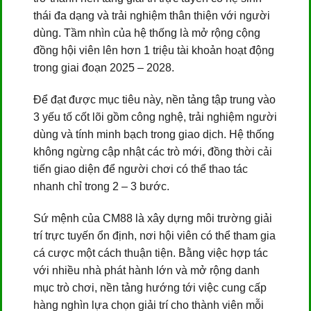
thái đa dạng và trải nghiệm thân thiện với người
dùng. Tầm nhìn của hệ thống là mở rộng cộng
đồng hội viên lên hơn 1 triệu tài khoản hoạt động
trong giai đoạn 2025 – 2028.
Để đạt được mục tiêu này, nền tảng tập trung vào
3 yếu tố cốt lõi gồm công nghệ, trải nghiệm người
dùng và tính minh bạch trong giao dịch. Hệ thống
không ngừng cập nhật các trò mới, đồng thời cải
tiến giao diện để người chơi có thể thao tác
nhanh chỉ trong 2 – 3 bước.
Sứ mệnh của CM88 là xây dựng môi trường giải
trí trực tuyến ổn định, nơi hội viên có thể tham gia
cá cược một cách thuận tiện. Bằng việc hợp tác
với nhiều nhà phát hành lớn và mở rộng danh
mục trò chơi, nền tảng hướng tới việc cung cấp
hàng nghìn lựa chọn giải trí cho thành viên mỗi