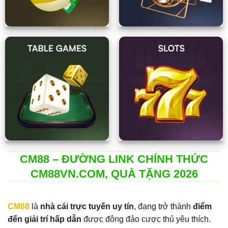
CM88 – ĐƯỜNG LINK CHÍNH THỨC
CM88VN.COM, QUÀ TẶNG 2026
CM88
là
nhà cái trực tuyến uy tín
, đang trở thành
điểm
đến giải trí hấp dẫn
được đông đảo cược thủ yêu thích.