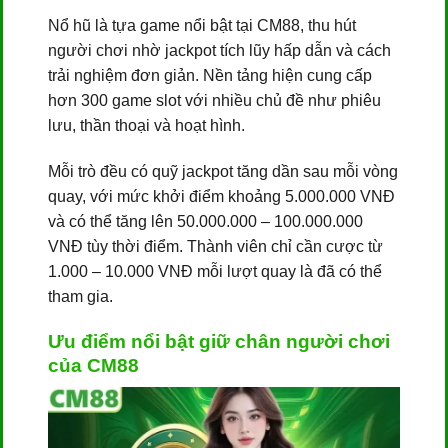
Nổ hũ là tựa game nổi bật tại CM88, thu hút
người chơi nhờ jackpot tích lũy hấp dẫn và cách
trải nghiệm đơn giản. Nền tảng hiện cung cấp
hơn 300 game slot với nhiều chủ đề như phiêu
lưu, thần thoại và hoạt hình.
Mỗi trò đều có quỹ jackpot tăng dần sau mỗi vòng
quay, với mức khởi điểm khoảng 5.000.000 VNĐ
và có thể tăng lên 50.000.000 – 100.000.000
VNĐ tùy thời điểm. Thành viên chỉ cần cược từ
1.000 – 10.000 VNĐ mỗi lượt quay là đã có thể
tham gia.
Ưu điểm nổi bật giữ chân người chơi
của CM88