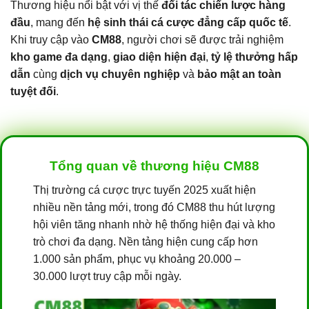
Thương hiệu nổi bật với vị thế
đối tác chiến lược hàng
đầu
, mang đến
hệ sinh thái cá cược đẳng cấp quốc tế
.
Khi truy cập vào
CM88
, người chơi sẽ được trải nghiệm
kho game đa dạng
,
giao diện hiện đại
,
tỷ lệ thưởng hấp
dẫn
cùng
dịch vụ chuyên nghiệp
và
bảo mật an toàn
tuyệt đối
.
Tổng quan về thương hiệu CM88
Thị trường cá cược trực tuyến 2025 xuất hiện
nhiều nền tảng mới, trong đó CM88 thu hút lượng
hội viên tăng nhanh nhờ hệ thống hiện đại và kho
trò chơi đa dạng. Nền tảng hiện cung cấp hơn
1.000 sản phẩm, phục vụ khoảng 20.000 –
30.000 lượt truy cập mỗi ngày.