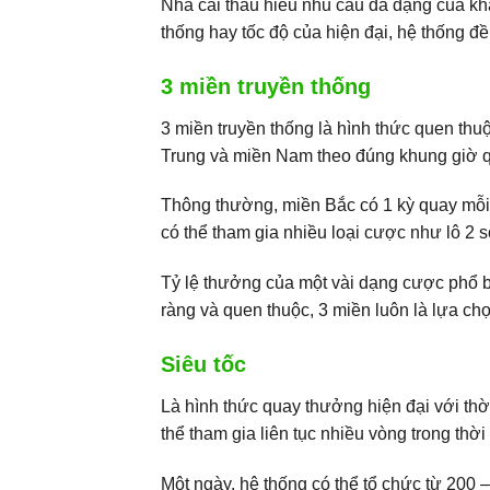
Nhà cái thấu hiểu nhu cầu đa dạng của khá
thống hay tốc độ của hiện đại, hệ thống đ
3 miền truyền thống
3 miền truyền thống là hình thức quen thu
Trung và miền Nam theo đúng khung giờ q
Thông thường, miền Bắc có 1 kỳ quay mỗi 
có thể tham gia nhiều loại cược như lô 2 số,
Tỷ lệ thưởng của một vài dạng cược phổ bi
ràng và quen thuộc, 3 miền luôn là lựa c
Siêu tốc
Là hình thức quay thưởng hiện đại với thờ
thể tham gia liên tục nhiều vòng trong thời
Một ngày, hệ thống có thể tổ chức từ 200 