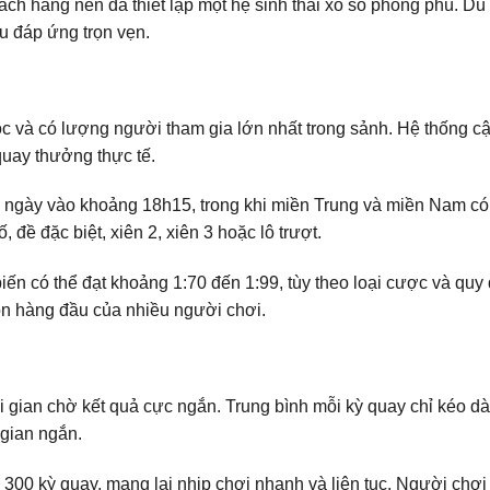
ch hàng nên đã thiết lập một hệ sinh thái xổ số phong phú. Dù 
ều đáp ứng trọn vẹn.
ộc và có lượng người tham gia lớn nhất trong sảnh. Hệ thống cậ
uay thưởng thực tế.
ngày vào khoảng 18h15, trong khi miền Trung và miền Nam có 
 đề đặc biệt, xiên 2, xiên 3 hoặc lô trượt.
ến có thể đạt khoảng 1:70 đến 1:99, tùy theo loại cược và quy 
họn hàng đầu của nhiều người chơi.
i gian chờ kết quả cực ngắn. Trung bình mỗi kỳ quay chỉ kéo dà
 gian ngắn.
– 300 kỳ quay, mang lại nhịp chơi nhanh và liên tục. Người ch