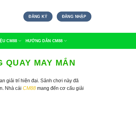
ĐĂNG KÝ
ĐĂNG NHẬP
IỆU CM88
HƯỚNG DẪN CM88
G QUAY MAY MẮN
 giải trí hiện đại. Sảnh chơi này đã
ân. Nhà cái
CM88
mang đến cơ cấu giải