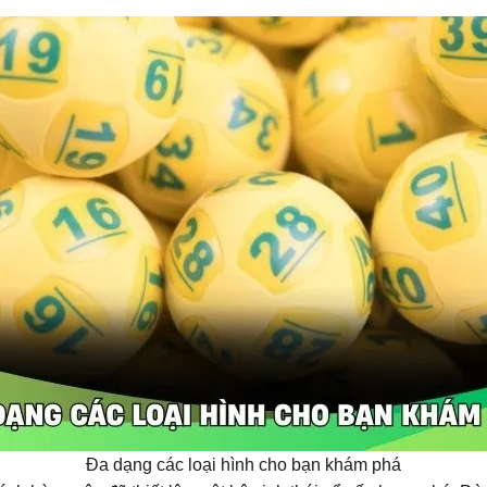
Đa dạng các loại hình cho bạn khám phá