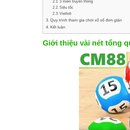
3 miền truyền thống
Siêu tốc
Vietlott
Quy trình tham gia chơi xổ số đơn giản
Kết luận
Giới thiệu vài nét tổng 