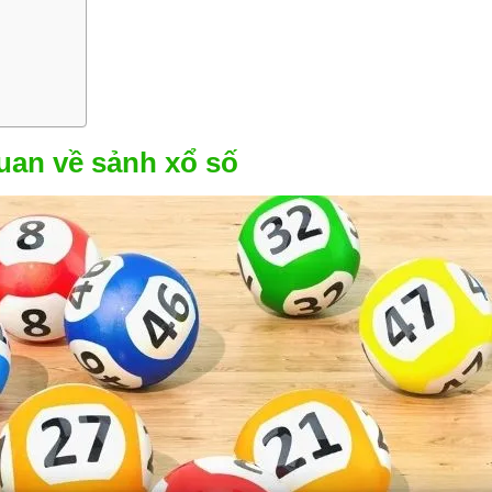
quan về sảnh xổ số