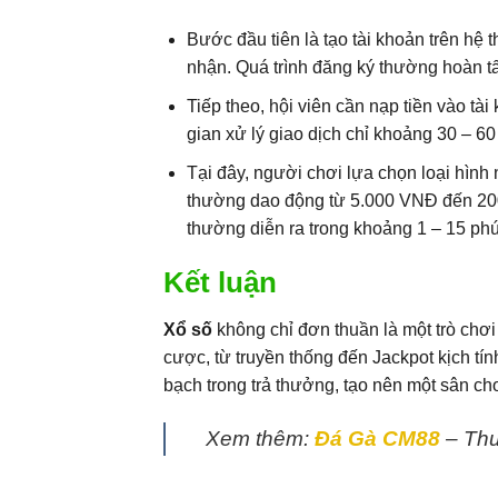
Bước đầu tiên là tạo tài khoản trên hệ 
nhận. Quá trình đăng ký thường hoàn tấ
Tiếp theo, hội viên cần nạp tiền vào tà
gian xử lý giao dịch chỉ khoảng 30 – 60
Tại đây, người chơi lựa chọn loại hình
thường dao động từ 5.000 VNĐ đến 200
thường diễn ra trong khoảng 1 – 15 phút
Kết luận
Xổ số
không chỉ đơn thuần là một trò chơi 
cược, từ truyền thống đến Jackpot kịch t
bạch trong trả thưởng, tạo nên một sân chơ
Xem thêm:
Đá Gà CM88
– Thư